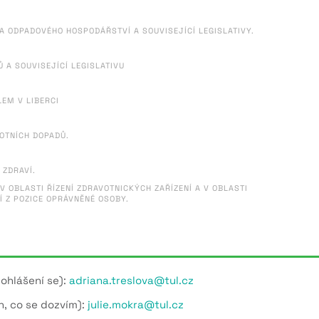
A ODPADOVÉHO HOSPODÁŘSTVÍ A SOUVISEJÍCÍ LEGISLATIVY.
Ů A SOUVISEJÍCÍ LEGISLATIVU
LEM V LIBERCI
OTNÍCH DOPADŮ.
 ZDRAVÍ.
 OBLASTI ŘÍZENÍ ZDRAVOTNICKÝCH ZAŘÍZENÍ A V OBLASTI
Í Z POZICE OPRÁVNĚNÉ OSOBY.
 ohlášení se):
adriana.treslova@tul.cz
, co se dozvím):
julie.mokra@tul.cz