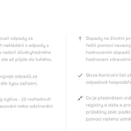
ňovat odpady ze
Dopady na životní pr
at nakládání s odpady s
řešili pomocí navazuj
bo nalézt důvěryhodného
hodnocením dopadů n
, ale až půjde do tuhého,
hodnocení zdravotnic
Skrze Kontrolní lis
 vývoje odpadů ze
odpadové hospodářst
le typu zařízení.
Co je předmětem vněj
 cyklus - již rozhodnutí
registry a data a pr
acování nebo odstranění
průběžný sběr podkl
pomocí našeho volně