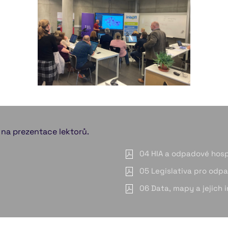
zvětšit
 na prezentace lektorů.
04 HIA a odpadové hosp
05 Legislativa pro odp
06 Data, mapy a jejich 