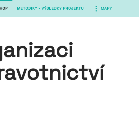
HOP
METODIKY - VÝSLEDKY PROJEKTU
MAPY
ganizaci
ravotnictví