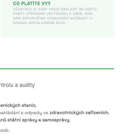
CO PLATÍTE VY?
ÚČASTNÍCI SI SAMI HRADÍ NÁKLADY NA CESTU,
POBYT (PŘÍPADNÉ UBYTOVÁNÍ) A OBĚD. RÁDI
VÁM DOPORUČÍME STRAVOVACÍ MOŽNOSTI V
DOSAHU MÍSTA KONÁNÍ AKCE.
rolu a audity
ienických stanic
,
nakládání s odpady ve
zdravotnických zařízeních
,
ánů státní správy a samosprávy
.
osob.