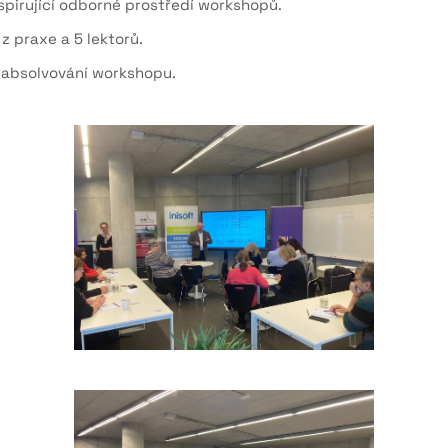
pirující odborné prostředí workshopů.
 z praxe a
5
lektorů.
cí absolvování workshopu.
zvětšit