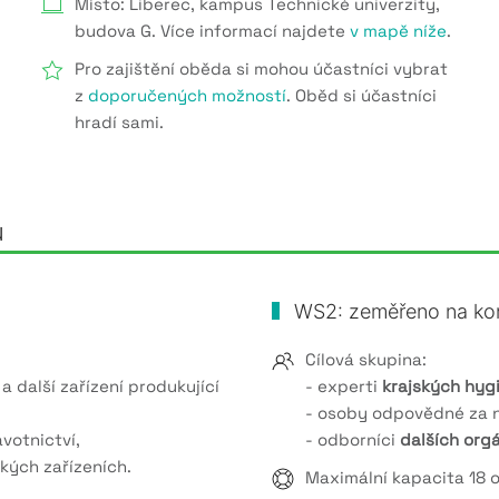
Místo: Liberec, kampus Technické univerzity,
budova G. Více informací najdete
v mapě níže
.
Pro zajištění oběda si mohou účastníci vybrat
z
doporučených možností
. Oběd si účastníci
hradí sami.
u
WS2: zeměřeno na kont
Cílová skupina:
a další zařízení produkující
- experti
krajských hyg
- osoby odpovědné za 
votnictví,
- odborníci
dalších org
ckých zařízeních.
Maximální kapacita 18 