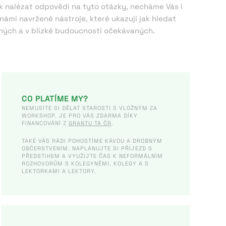
k nalézat odpovědi na tyto otázky, necháme Vás i
námi navržené nástroje, které ukazují jak hledat
ných a v blízké budoucnosti očekávaných.
CO PLATÍME MY?
NEMUSÍTE SI DĚLAT STAROSTI S VLOŽNÝM ZA
WORKSHOP. JE PRO VÁS ZDARMA DÍKY
FINANCOVÁNÍ Z
GRANTU TA ČR
.
TAKÉ VÁS RÁDI POHOSTÍME KÁVOU A DROBNÝM
OBČERSTVENÍM. NAPLÁNUJTE SI PŘÍJEZD S
PŘEDSTIHEM A VYUŽIJTE ČAS K NEFORMÁLNÍM
ROZHOVORŮM S KOLEGYNĚMI, KOLEGY A S
LEKTORKAMI A LEKTORY.