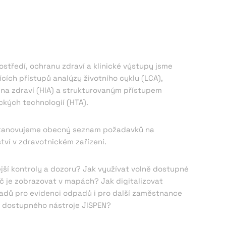
ostředí, ochranu zdraví a klinické výstupy jsme
ících přístupů analýzy životního cyklu (LCA),
a zdraví (HIA) a strukturovaným přístupem
kých technologií (HTA).
t stanovujeme obecný seznam požadavků na
ví v zdravotnickém zařízení.
ší kontroly a dozoru? Jak využívat volně dostupné
oč je zobrazovat v mapách? Jak digitalizovat
adů pro evidenci odpadů i pro další zaměstnance
 dostupného nástroje JISPEN?