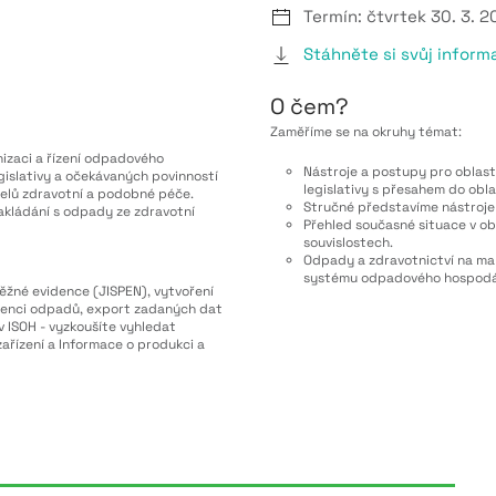
Termín: čtvrtek 30. 3. 2
Stáhněte si svůj inform
O čem?
Zaměříme se na okruhy témat:
nizaci a řízení odpadového
Nástroje a postupy pro oblast
islativy a očekávaných povinností
legislativy s přesahem do obl
atelů zdravotní a podobné péče.
Stručné představíme nástroje 
akládání s odpady ze zdravotní
Přehled současné situace v ob
souvislostech.
Odpady a zdravotnictví na ma
systému odpadového hospodářs
ěžné evidence (JISPEN), vytvoření
idenci odpadů, export zadaných dat
v ISOH - vyzkoušíte vyhledat
ařízení a Informace o produkci a