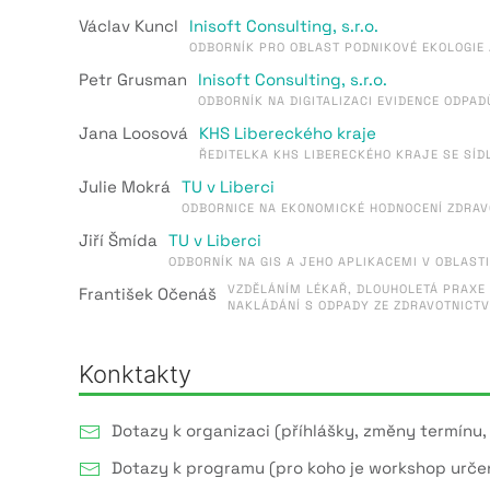
Václav Kuncl
Inisoft Consulting, s.r.o.
ODBORNÍK PRO OBLAST PODNIKOVÉ EKOLOGIE 
Petr Grusman
Inisoft Consulting, s.r.o.
ODBORNÍK NA DIGITALIZACI EVIDENCE ODPAD
Jana Loosová
KHS Libereckého kraje
ŘEDITELKA KHS LIBERECKÉHO KRAJE SE SÍD
Julie Mokrá
TU v Liberci
ODBORNICE NA EKONOMICKÉ HODNOCENÍ ZDRAV
Jiří Šmída
TU v Liberci
ODBORNÍK NA GIS A JEHO APLIKACEMI V OBLASTI
VZDĚLÁNÍM LÉKAŘ, DLOUHOLETÁ PRAXE V
František Očenáš
NAKLÁDÁNÍ S ODPADY ZE ZDRAVOTNICTV
Konktakty
Dotazy k organizaci (příhlášky, změny termínu,
Dotazy k programu (pro koho je workshop určen