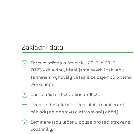
Základní data
Termín: středa a čtvrtek - 29. 3. a 30. 3.
2023 - dva dny, které jsme navrhli tak, aby
termínem vyhověly většině ze zájemců o téma
workshopu.
Čas: začátek 9:30 / konec 15:30
Účast je bezplatná. Účastníci si sami hradí
náklady na dopravu a stravování (oběd).
Semináře jsou určeny pouze pro registrované
účastníky.