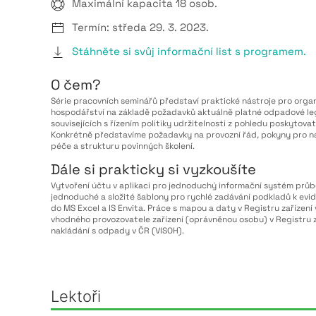
Maximální kapacita 18 osob.
Termín: středa 29. 3. 2023.
Stáhněte si svůj informační list s programem.
O čem?
Série pracovních seminářů představí praktické nástroje pro orga
hospodářství na základě požadavků aktuálně platné odpadové leg
souvisejících s řízením politiky udržitelnosti z pohledu poskytov
Konkrétně představíme požadavky na provozní řád, pokyny pro n
péče a strukturu povinných školení.
Dále si prakticky si vyzkoušíte
Vytvoření účtu v aplikaci pro jednoduchý informační systém průb
jednoduché a složité šablony pro rychlé zadávání podkladů k ev
do MS Excel a IS Envita. Práce s mapou a daty v Registru zařízení 
vhodného provozovatele zařízení (oprávněnou osobu) v Registru z
nakládání s odpady v ČR (VISOH).
Lektoři