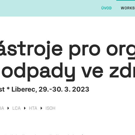
ÚVOD
WORKS
ástroje pro or
 odpady ve zd
 * Liberec, 29.-30. 3. 2023
IA
LCA
HTA
ISOH