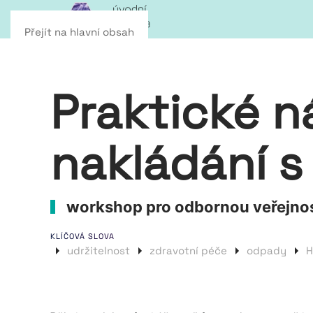
Přejít na hlavní obsah
Praktické n
nakládání s
workshop pro odbornou veřejnost
KLÍČOVÁ SLOVA
udržitelnost
zdravotní péče
odpady
H