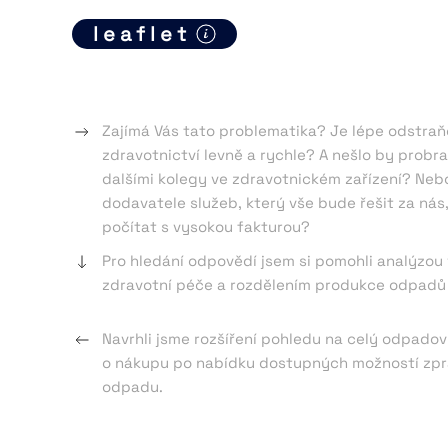
leaflet
Zajímá Vás tato problematika? Je lépe odstra
zdravotnictví levně a rychle? A nešlo by probr
dalšími kolegy ve zdravotnickém zařízení? Ne
dodavatele služeb, který vše bude řešit za nás
počítat s vysokou fakturou?
Pro hledání odpovědí jsem si pomohli analýzou
zdravotní péče a rozdělením produkce odpadů d
Navrhli jsme rozšíření pohledu na celý odpadový
o nákupu po nabídku dostupných možností zpr
odpadu.