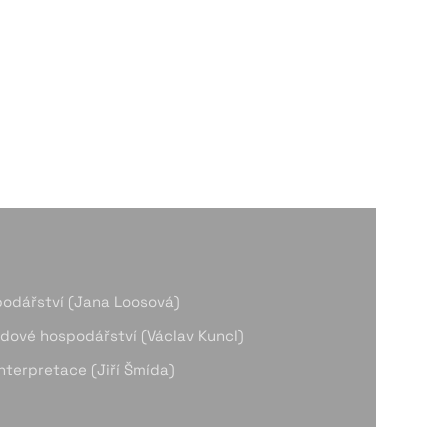
odářství (Jana Loosová)
adové hospodářství (Václav Kuncl)
interpretace (Jiří Šmída)