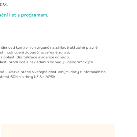
023.
ační list s programem.
 činnosti kontrolních orgánů na základě aktuálně platné
asti hodnocení dopadů na veřejné zdraví.
z oblasti digitalizace evidence odpadů.
lasti produkce a nakládání s odpady v geografických
pě - ukázka práce s veřejně dostupnými daty z informačního
tví ISOH a s daty ÚZIS a MPSV.