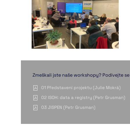
zvětšit
Zmeškali jste naše workshopy? Podívejte se
01 Představení projektu (Julie Mokrá)
02 ISOH: data a registry (Petr Grusman)
03 JISPEN (Petr Grusman)