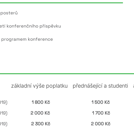
 posterů
jetí konferenčního příspěvku
ým programem konference
základní výše poplatku
přednášející a studenti
019)
1 800 Kč
1 500 Kč
019)
2 000 Kč
1 700 Kč
019)
2 300 Kč
2 000 Kč